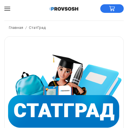
Главная
СтатГрад
/