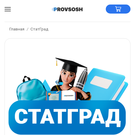
Главная
СтатГрад
/