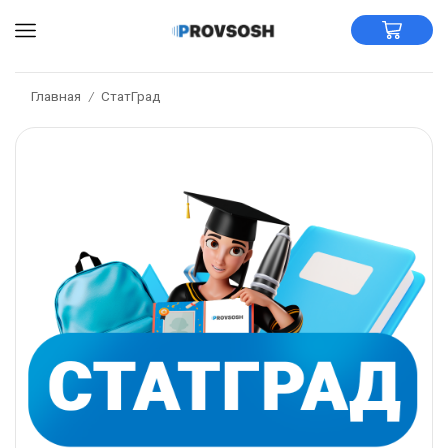
Главная
СтатГрад
/