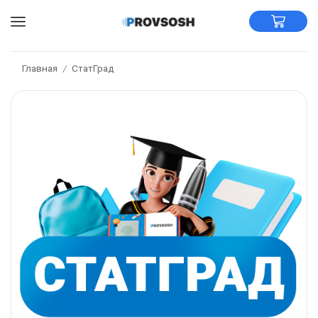
Главная
СтатГрад
/