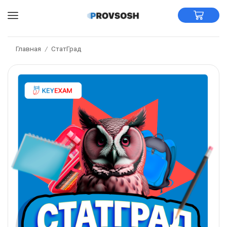
Главная
СтатГрад
/