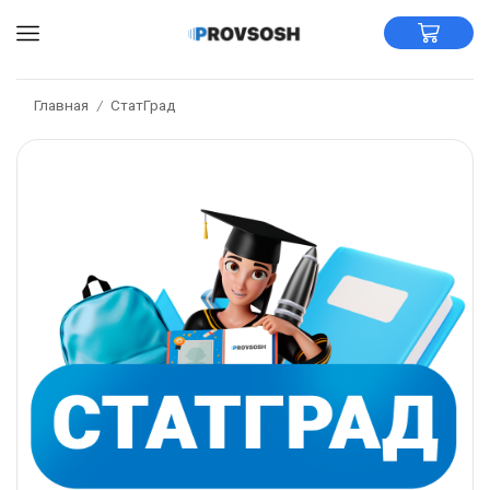
Главная
СтатГрад
/