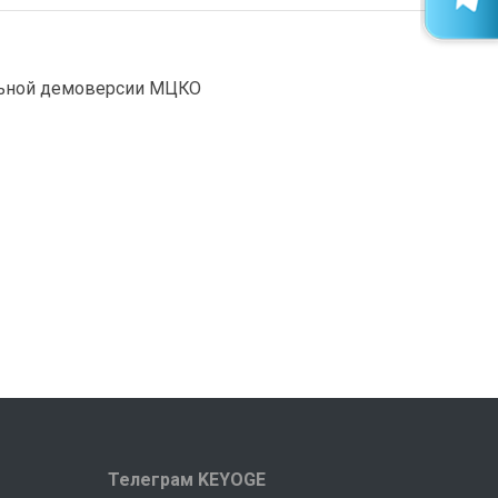
альной демоверсии МЦКО
Телеграм KEYOGE