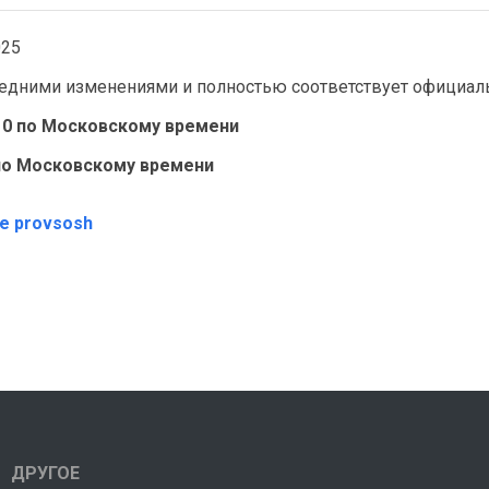
025
оследними изменениями и полностью соответствует офици
10
по Московскому времени
 по Московскому времени
те provsosh
ДРУГОЕ