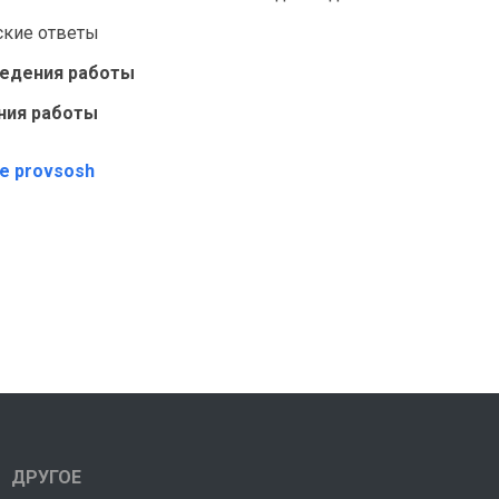
ские ответы
ведения работы
ния работы
те provsosh
ДРУГОЕ