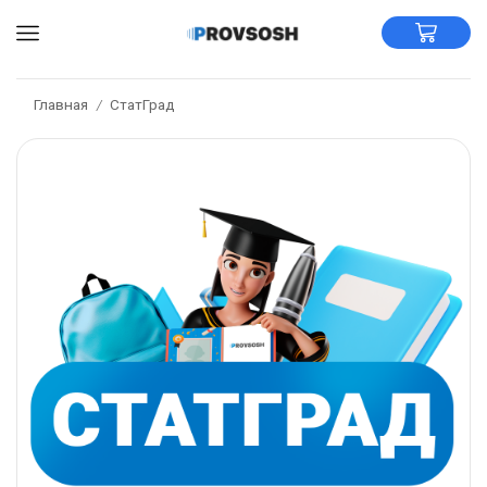
Главная
СтатГрад
/