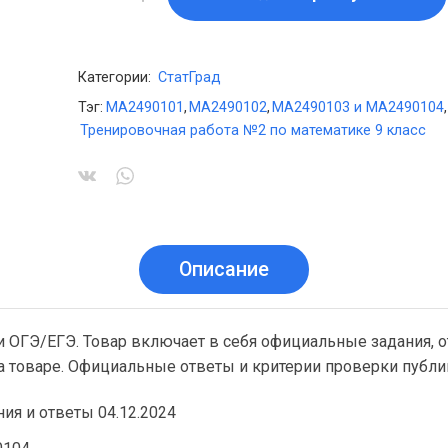
Категории:
СтатГрад
Тэг:
МА2490101
,
МА2490102
,
МА2490103 и МА2490104
,
Тренировочная работа №2 по математике 9 класс
Описание
и ОГЭ/ЕГЭ. Товар включает в себя официальные задания, о
на товаре. Официальные ответы и критерии проверки публ
ия и ответы 04.12.2024