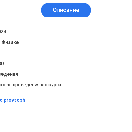
Описание
024
о Физике
30
оведения
после проведения конкурса
те provsosh