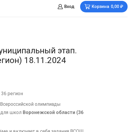
Вход
Корзина
0,00
₽
униципальный этап.
гион) 18.11.2024
 36 регион
 Всероссийской олимпиады
 для школ
Воронежской области (36
ъёме и включает в себя задания ВСОШ