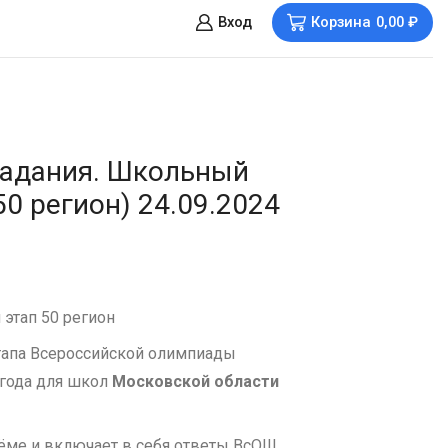
Вход
Корзина
0,00
₽
задания. Школьный
50 регион) 24.09.2024
этап 50 регион
тапа Всероссийской олимпиады
 года для школ
Московской области
ъёме и включает в себя ответы ВсОШ