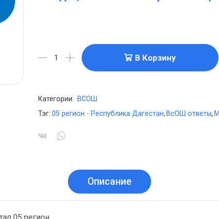
В Корзину
Категории:
ВСОШ
Тэг:
05 регион - Республика Дагестан
,
ВсОШ ответы
,
М
Описание
ап 05 регион