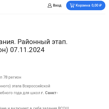
Вход
Корзина
0,00
₽
ния. Районный этап.
он) 07.11.2024
п 78 регион
ного) этапа Всероссийской
ебного года для школ
г. Санкт-
ъёме и включает в себя задания ВСОШ