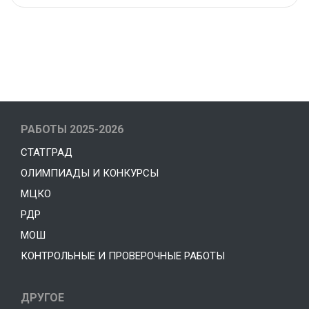
Office
Laptop For
РАБОТЫ 2025-2026
Work
СТАТГРАД
ОЛИМПИАДЫ И КОНКУРСЫ
Shop Now
МЦКО
РДР
МОШ
КОНТРОЛЬНЫЕ И ПРОВЕРОЧНЫЕ РАБОТЫ
ДРУГОЕ