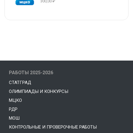
300,00
₽
Office
Laptop For
РАБОТЫ 2025-2026
Work
СТАТГРАД
ОЛИМПИАДЫ И КОНКУРСЫ
Shop Now
МЦКО
РДР
МОШ
КОНТРОЛЬНЫЕ И ПРОВЕРОЧНЫЕ РАБОТЫ