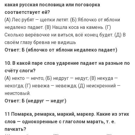
какая русская пословица или поговорка
соответствует ей?
(А) Лес рубят — щепки летят. (Б) Яблочко от яблони
недалеко падает. (В) Нашла коса на камень. (Г)
Сколько верёвочке ни виться, всё конец будет. (Д) В
своём глазу бревна не видишь
Ответ: Б (яблочко от яблони недалеко падает)
10. В какой паре слов ударение падает на разные по
счёту слоги?
(А) некто — нечто; (Б) недруг — недуг; (В) некуда —
некогда; (Г) невежа — невежда; (Д) неискренний —
неистовый.
Ответ: Б (недруг — недуг)
11 Помарка, ремарка, маркий, маркер. Какие из этих
слов — однокоренные с глаголом марать, т. е.
пачкать?