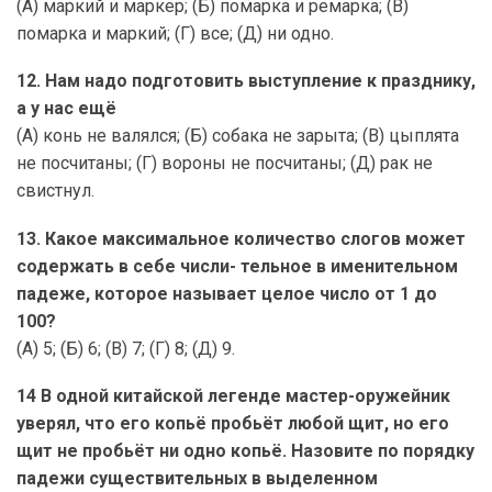
(А) маркий и маркер; (Б) помарка и ремарка; (В)
помарка и маркий; (Г) все; (Д) ни одно.
12. Нам надо подготовить выступление к празднику,
а у нас ещё
(А) конь не валялся; (Б) собака не зарыта; (В) цыплята
не посчитаны; (Г) вороны не посчитаны; (Д) рак не
свистнул.
13. Какое максимальное количество слогов может
содержать в себе числи- тельное в именительном
падеже, которое называет целое число от 1 до
100?
(А) 5; (Б) 6; (В) 7; (Г) 8; (Д) 9.
14 В одной китайской легенде мастер-оружейник
уверял, что его копьё пробьёт любой щит, но его
щит не пробьёт ни одно копьё. Назовите по порядку
падежи существительных в выделенном