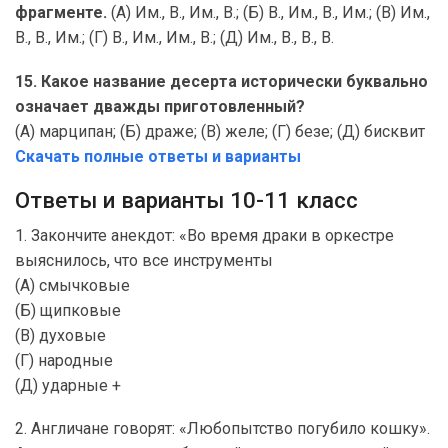
фрагменте.
(А) Им., В., Им., В.; (Б) В., Им., В., Им.; (В) Им.,
В., В., Им.; (Г) В., Им., Им., В.; (Д) Им., В., В., В.
15. Какое название десерта исторически буквально
означает дважды приготовленный?
(А) марципан; (Б) драже; (В) желе; (Г) безе; (Д) бисквит
Скачать полные ответы и варианты
Ответы и варианты 10-11 класс
1. Закончите анекдот: «Во время драки в оркестре
выяснилось, что все инструменты
(А) смычковые
(Б) щипковые
(В) духовые
(Г) народные
(Д) ударные +
2. Англичане говорят: «Любопытство погубило кошку».