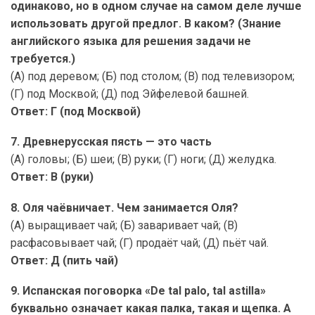
одинаково, но в одном случае на самом деле лучше
использовать другой предлог. В каком? (Знание
английского языка для решения задачи не
требуется.)
(А) под деревом; (Б) под столом; (В) под телевизором;
(Г) под Москвой; (Д) под Эйфелевой башней.
Ответ: Г (под Москвой)
7. Древнерусская пясть — это часть
(А) головы; (Б) шеи; (В) руки; (Г) ноги; (Д) желудка.
Ответ: В (руки)
8. Оля чаёвничает. Чем занимается Оля?
(А) выращивает чай; (Б) заваривает чай; (В)
расфасовывает чай; (Г) продаёт чай; (Д) пьёт чай.
Ответ: Д (пить чай)
9. Испанская поговорка «De tal palo, tal astilla»
буквально означает какая палка, такая и щепка. А