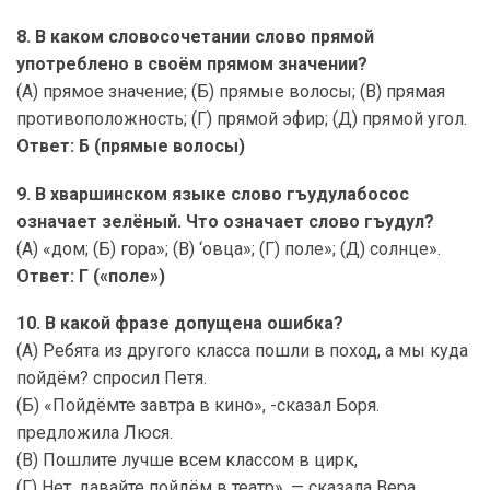
8. В каком словосочетании слово прямой
употреблено в своём прямом значении?
(А) прямое значение; (Б) прямые волосы; (В) прямая
противоположность; (Г) прямой эфир; (Д) прямой угол.
Ответ: Б (прямые волосы)
9. В хваршинском языке слово гъудулабосос
означает зелёный. Что означает слово гъудул?
(А) «дом; (Б) гора»; (В) ‘овца»; (Г) поле»; (Д) солнце».
Ответ: Г («поле»)
10. В какой фразе допущена ошибка?
(А) Ребята из другого класса пошли в поход, а мы куда
пойдём? спросил Петя.
(Б) «Пойдёмте завтра в кино», -сказал Боря.
предложила Люся.
(В) Пошлите лучше всем классом в цирк,
(Г) Нет, давайте пойдём в театр», — сказала Вера.