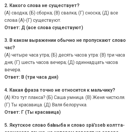
2. Какого слова не существует?
(А) сводка; (Б) сборка; (В) свалка; (Г) сноска; (Д) все
слова (А)-(Г) существуют.
Ответ: Д (все слова существуют)
3. В каком выражении обычно не пропускают слово
час?
(А) четыре часа утра; (Б) десять часов утра: (В) три часа
дня; (Г) шесть часов вечера; (Д) одиннадцать часов
вечера.
Ответ: В (три часа дня)
4. Какая фраза точно не относится к мальчику?
(А) Кто тут плакса? (Б) Саша умница. (В) Женя чистюля.
(Г) Ты красавица. (Д) Валя белоручка.
Ответ: Г (Ты красавица)
5. Якутское слово баһыыба и слово spä’sseb колтта-