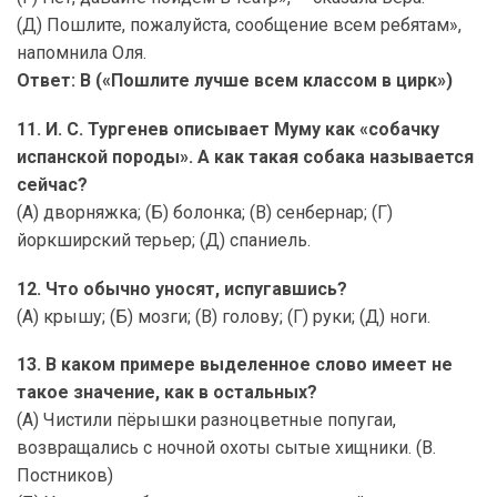
(Д) Пошлите, пожалуйста, сообщение всем ребятам»,
напомнила Оля.
Ответ: В («Пошлите лучше всем классом в цирк»)
11. И. С. Тургенев описывает Муму как «собачку
испанской породы». А как такая собака называется
сейчас?
(А) дворняжка; (Б) болонка; (В) сенбернар; (Г)
йоркширский терьер; (Д) спаниель.
12. Что обычно уносят, испугавшись?
(А) крышу; (Б) мозги; (В) голову; (Г) руки; (Д) ноги.
13. В каком примере выделенное слово имеет не
такое значение, как в остальных?
(А) Чистили пёрышки разноцветные попугаи,
возвращались с ночной охоты сытые хищники. (В.
Постников)