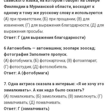
саамского языка, на котором говорят на севере
Финляндии в Мурманской области, восходят к
одному и тому же русскому слову и используются
(А) при приветствии; (Б) при прощании; (В) для
извинения; (Г) для выражения благодарности; (Д) для
выражения просьбы.
Ответ: Г (для выражения благодарности)
6 Автомобиль — автомашина; зоопарк зоосад;
фотография Заполните пропуск.
(А) фотобумага; (Б) фотокарточка; (В) фотоаппарат;
(Г) фотостудия; (Д) фотолюбитель.
Ответ: А (фотобумага)
7. Одна актриса сказала в интервью: «Я не хочу это
замалкивать». А как надо было сказать?
(А) помалкивать; (Б) замолкивать; (В) замолкнуть; (Г)
замалчивать; (Д) помалчивать.
Ответ: Г (замалчивать)