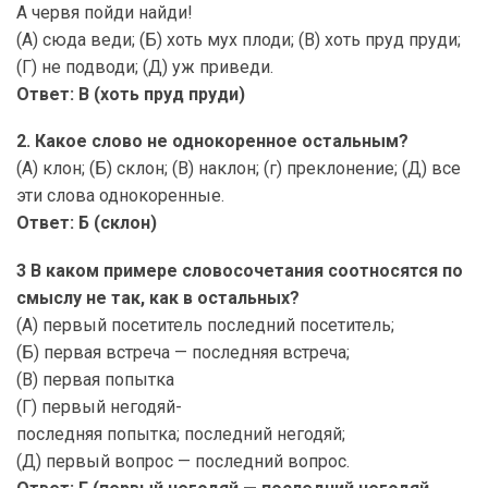
А червя пойди найди!
(А) сюда веди; (Б) хоть мух плоди; (В) хоть пруд пруди;
(Г) не подводи; (Д) уж приведи.
Ответ: В (хоть пруд пруди)
2. Какое слово не однокоренное остальным?
(А) клон; (Б) склон; (В) наклон; (г) преклонение; (Д) все
эти слова однокоренные.
Ответ: Б (склон)
3 В каком примере словосочетания соотносятся по
смыслу не так, как в остальных?
(А) первый посетитель последний посетитель;
(Б) первая встреча — последняя встреча;
(В) первая попытка
(Г) первый негодяй-
последняя попытка; последний негодяй;
(Д) первый вопрос — последний вопрос.