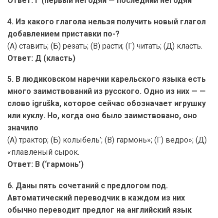
Ответ: Г (первый негодяй — последний негодяй
4. Из какого глагола нельзя получить новый глагол
добавлением приставки по-?
(А) ставить; (Б) резать; (В) расти; (Г) читать; (Д) класть.
Ответ: Д (класть)
5. В людиковском наречии карельского языка есть
много заимствований из русского. Одно из них — —
слово igruška, которое сейчас обозначает игрушку
или куклу. Но, когда оно было заимствовано, оно
значило
(А) трактор; (Б) колыбель’; (В) гармонь»; (Г) ведро»; (Д)
«плавленый сырок.
Ответ: В (‘гармонь’)
6. Даны пять сочетаний с предлогом под.
Автоматический переводчик в каждом из них
обычно переводит предлог на английский язык