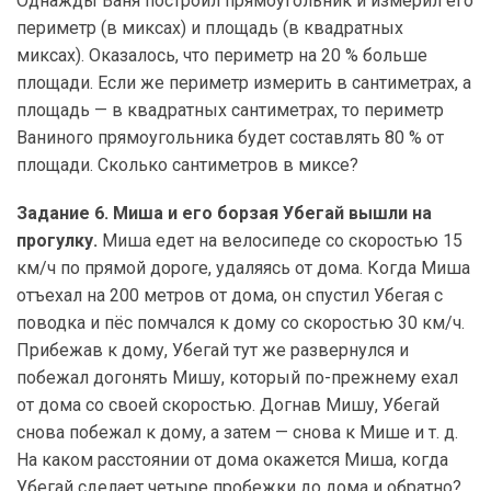
Однажды Ваня построил прямоугольник и измерил его
периметр (в миксах) и площадь (в квадратных
миксах). Оказалось, что периметр на 20 % больше
площади. Если же периметр измерить в сантиметрах, а
площадь — в квадратных сантиметрах, то периметр
Ваниного прямоугольника будет составлять 80 % от
площади. Сколько сантиметров в миксе?
Задание 6. Миша и его борзая Убегай вышли на
прогулку.
Миша едет на велосипеде со скоростью 15
км/ч по прямой дороге, удаляясь от дома. Когда Миша
отъехал на 200 метров от дома, он спустил Убегая с
поводка и пёс помчался к дому со скоростью 30 км/ч.
Прибежав к дому, Убегай тут же развернулся и
побежал догонять Мишу, который по-прежнему ехал
от дома со своей скоростью. Догнав Мишу, Убегай
снова побежал к дому, а затем — снова к Мише и т. д.
На каком расстоянии от дома окажется Миша, когда
Убегай сделает четыре пробежки до дома и обратно?