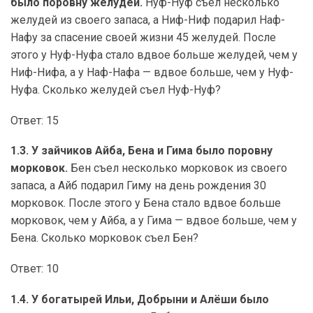
было поровну желудей.
Нуф-Нуф съел несколько
желудей из своего запаса, а Ниф-Ниф подарил Наф-
Нафу за спасение своей жизни 45 желудей. После
этого у Нуф-Нуфа стало вдвое больше желудей, чем у
Ниф-Нифа, а у Наф-Нафа — вдвое больше, чем у Нуф-
Нуфа. Сколько желудей съел Нуф-Нуф?
Ответ: 15
1.3. У зайчиков Айба, Бена и Гима было поровну
морковок.
Бен съел несколько морковок из своего
запаса, а Айб подарил Гиму на день рождения 30
морковок. После этого у Бена стало вдвое больше
морковок, чем у Айба, а у Гима — вдвое больше, чем у
Бена. Сколько морковок съел Бен?
Ответ: 10
1.4. У богатырей Ильи, Добрыни и Алёши было