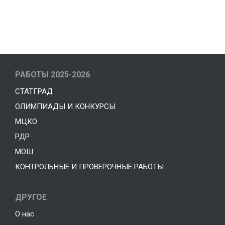
Office
Laptop For
РАБОТЫ 2025-2026
Work
СТАТГРАД
ОЛИМПИАДЫ И КОНКУРСЫ
Shop Now
МЦКО
РДР
МОШ
КОНТРОЛЬНЫЕ И ПРОВЕРОЧНЫЕ РАБОТЫ
ДРУГОЕ
О нас