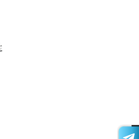
Office
Laptop
For
Work
Shop
Now