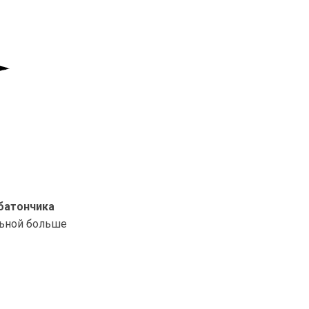
 батончика
альной больше