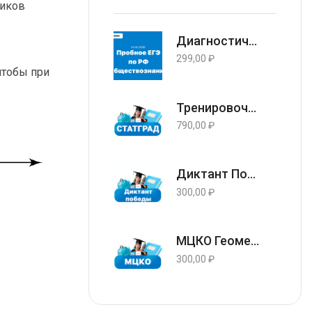
ников
Диагностическая работа в формате ЕГЭ 2026 по Обществознанию 11 класс (задания и ответы) 14.05.2026
299,00
₽
чтобы при
Тренировочная работа №5 по русскому языку 9 класс ответы и задания 13.05.2026
790,00
₽
Диктант Победы ответы и варианты 24 апреля 2026
300,00
₽
МЦКО Геометрия 8 класс ответы и задания г. Москва (77 регион) 23.04.2026
300,00
₽