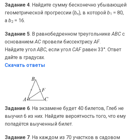
Задание 4
. Найдите сумму бесконечно убывающей
геометрической прогрессии (
b
), в которой
b
= 80,
n
1
а
b
= 16.
2
Задание 5
. В равнобедренном треугольнике
ABC
с
основанием
AC
провели биссектрису
AF
.
Найдите угол
ABC
, если угол
CAF
равен 33°. Ответ
дайте в градусах.
Скачать ответы
Задание 6
. На экзамене будет 40 билетов, Глеб не
выучил 6 из них. Найдите вероятность того, что ему
попадётся выученный билет.
Задание 7
. На каждом из 70 участков в садовом