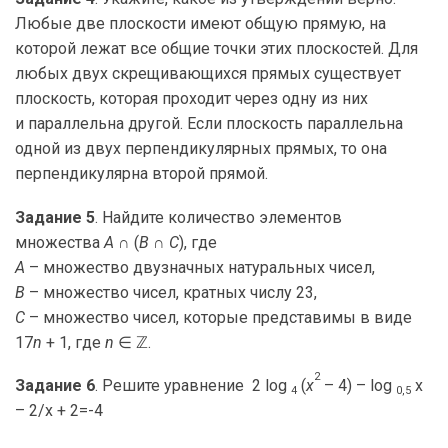
Любые две плоскости имеют общую прямую, на
которой лежат все общие точки этих плоскостей. Для
любых двух скрещивающихся прямых существует
плоскость, которая проходит через одну из них
и параллельна другой. Если плоскость параллельна
одной из двух перпендикулярных прямых, то она
перпендикулярна второй прямой.
Задание 5
. Найдите количество элементов
множества
A
∩ (
B
∩
C
), где
A
– множество двузначных натуральных чисел,
B
– множество чисел, кратных числу 23,
C
– множество чисел, которые представимы в виде
17
n
+ 1, где
n
∈ ℤ.
2
Задание 6
. Решите уравнение 2 log
(
x
– 4) – log
x
4
0,5
– 2/x + 2=-4