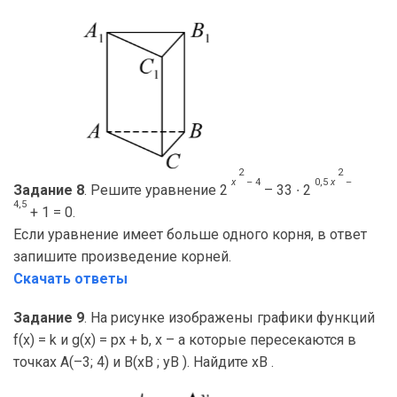
2
2
x
– 4
0,5
x
–
Задание 8
. Решите уравнение 2
– 33 ∙ 2
4,5
+ 1 = 0.
Если уравнение имеет больше одного корня, в ответ
запишите произведение корней.
Скачать ответы
Задание 9
. На рисунке изображены графики функций
f(x) = k и g(x) = px + b, x – a которые пересекаются в
точках A(–3; 4) и B(xB ; yB ). Найдите xB .