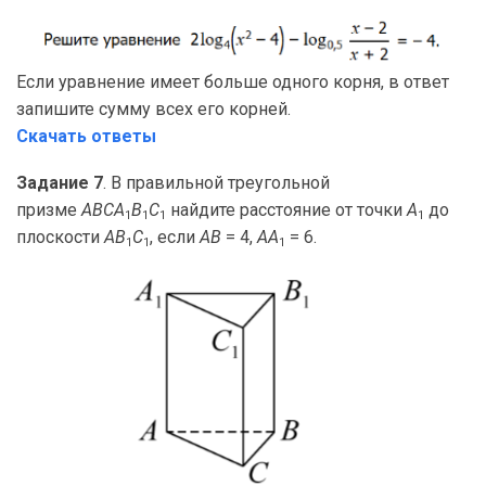
Если уравнение имеет больше одного корня, в ответ
запишите сумму всех его корней.
Скачать ответы
Задание 7
. В правильной треугольной
призме
ABCA
B
C
найдите расстояние от точки
A
до
1
1
1
1
плоскости
AB
C
, если
AB
= 4,
AA
= 6.
1
1
1