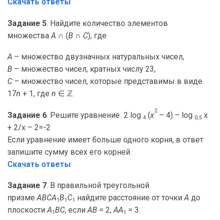
Скачать ответы
Задание 5
. Найдите количество элементов
множества
A
∩ (
B
∩
C
), где
A
– множество двузначных натуральных чисел,
B
– множество чисел, кратных числу 23,
C
– множество чисел, которые представимы в виде
17
n
+ 1, где
n
∈ ℤ.
2
Задание 6
. Решите уравнение 2 log
(
x
– 4) – log
x
4
0,5
+ 2/x – 2=-2
Если уравнение имеет больше одного корня, в ответ
запишите сумму всех его корней.
Скачать ответы
Задание 7
. В правильной треугольной
призме
ABCA
B
C
найдите расстояние от точки
A
до
1
1
1
плоскости
A
BC
, если
AB
= 2,
AA
= 3.
1
1