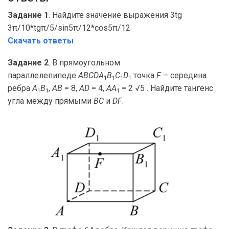
Задание 1
. Найдите значение выражения 3tg
3π/10*tgπ/5/sin5π/12*cos5π/12
Скачать ответы
Задание 2
. В прямоугольном
параллелепипеде
ABCDA
B
C
D
точка
F
– середина
1
1
1
1
ребра
A
B
,
AB
= 8,
AD
= 4,
AA
= 2 √5 . Найдите тангенс
1
1
1
угла между прямыми
BC
и
DF
.