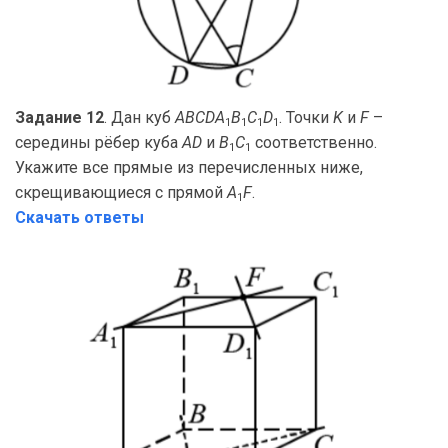
Задание 12
. Дан куб
ABCDA
B
C
D
. Точки
K
и
F
–
1
1
1
1
середины рёбер куба
AD
и
B
C
соответственно.
1
1
Укажите все прямые из перечисленных ниже,
скрещивающиеся с прямой
A
F
.
1
Скачать ответы