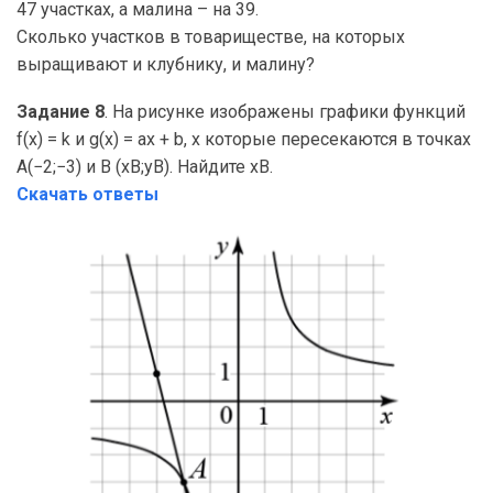
47 участках, а малина – на 39.
Сколько участков в товариществе, на которых
выращивают и клубнику, и малину?
Задание 8
. На рисунке изображены графики функций
f(x) = k и g(x) = ax + b, x которые пересекаются в точках
A(−2;−3) и B (xB;yB). Найдите xB.
Скачать ответы