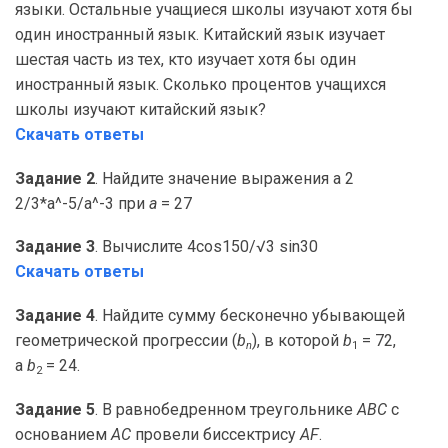
языки. Остальные учащиеся школы изучают хотя бы
один иностранный язык. Китайский язык изучает
шестая часть из тех, кто изучает хотя бы один
иностранный язык. Сколько процентов учащихся
школы изучают китайский язык?
Скачать ответы
Задание 2
. Найдите значение выражения a 2
2/3*a^-5/a^-3 при
a
= 27
Задание 3
. Вычислите 4cos150/√3 sin30
Скачать ответы
Задание 4
. Найдите сумму бесконечно убывающей
геометрической прогрессии (
b
), в которой
b
= 72,
n
1
а
b
= 24.
2
Задание 5
. В равнобедренном треугольнике
ABC
с
основанием
AC
провели биссектрису
AF
.