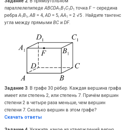
Задание 2
. В прямоугольном
параллелепипеде
ABCDA
B
C
D
точка
F
– середина
1
1
1
1
ребра
A
B
,
AB
= 4,
AD
= 5,
AA
= 2 √5 . Найдите тангенс
1
1
1
угла между прямыми
BC
и
DF
.
Задание 3
. В графе 30 рёбер. Каждая вершина графа
имеет или степень 2, или степень 7. Причём вершин
степени 2 в четыре раза меньше, чем вершин
степени 7. Сколько вершин в этом графе?
Скачать ответы
Задание 4
. Укажите, какое из утверждений верно.