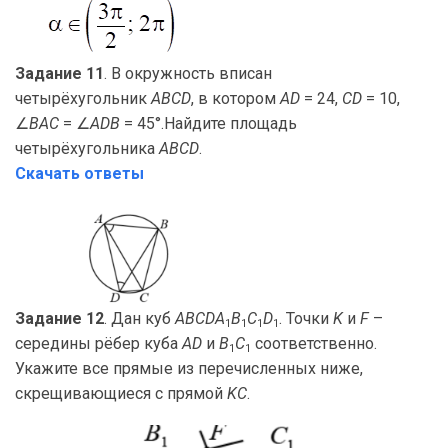
Задание 11
. В окружность вписан
четырёхугольник
ABCD
, в котором
AD
= 24,
CD
= 10,
∠
BAC
= ∠
ADB
= 45°.Найдите площадь
четырёхугольника
ABCD
.
Скачать ответы
Задание 12
. Дан куб
ABCDA
B
C
D
. Точки
K
и
F
–
1
1
1
1
середины рёбер куба
AD
и
B
C
соответственно.
1
1
Укажите все прямые из перечисленных ниже,
скрещивающиеся с прямой
KC
.