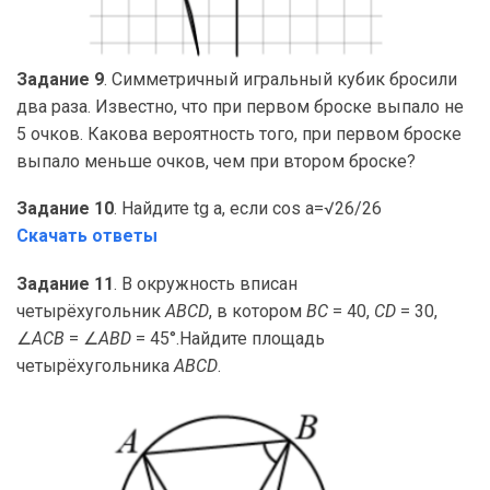
Задание 9
. Симметричный игральный кубик бросили
два раза. Известно, что при первом броске выпало не
5 очков. Какова вероятность того, при первом броске
выпало меньше очков, чем при втором броске?
Задание 10
. Найдите tg a, если cos a=√26/26
Скачать ответы
Задание 11
. В окружность вписан
четырёхугольник
ABCD
, в котором
BC
= 40,
CD
= 30,
∠
ACB
= ∠
ABD
= 45°.Найдите площадь
четырёхугольника
ABCD
.