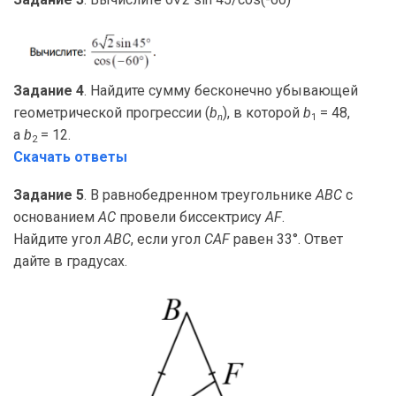
Задание 4
. Найдите сумму бесконечно убывающей
геометрической прогрессии (
b
), в которой
b
= 48,
n
1
а
b
= 12.
2
Скачать ответы
Задание 5
. В равнобедренном треугольнике
ABC
с
основанием
AC
провели биссектрису
AF
.
Найдите угол
ABC
, если угол
CAF
равен 33°. Ответ
дайте в градусах.