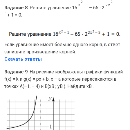
2
2
x
– 1
2
x
–
Задание 8
. Решите уравнение 16
– 65 ∙ 2
5
+ 1 = 0.
Если уравнение имеет больше одного корня, в ответ
запишите произведение корней.
Скачать ответы
Задание 9
. На рисунке изображены графики функций
f(x) = k и g(x) = px + b, x – a которые пересекаются в
точках A(–1; – 4) и B(xB ; yB ). Найдите xB .