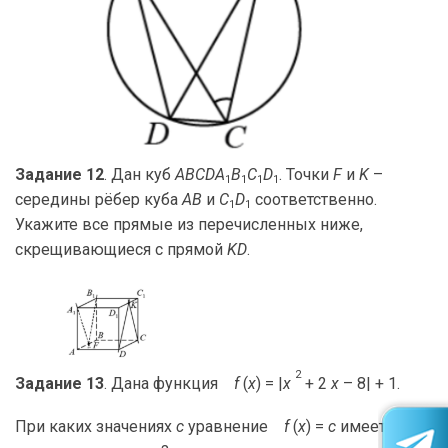
Задание 12
. Дан куб
ABCDA
B
C
D
. Точки
F
и
K
–
1
1
1
1
середины рёбер куба
AB
и
C
D
соответственно.
1
1
Укажите все прямые из перечисленных ниже,
скрещивающиеся с прямой
KD
.
2
Задание 13
. Дана функция
f
(
x
) = |
x
+ 2
x
– 8| + 1.
При каких значениях
c
уравнение
f
(
x
) =
c
имеет