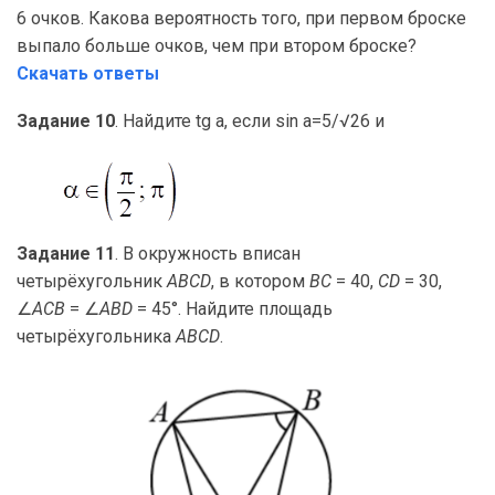
6 очков. Какова вероятность того, при первом броске
выпало больше очков, чем при втором броске?
Скачать ответы
Задание 10
. Найдите tg a, если sin a=5/√26 и
Задание 11
. В окружность вписан
четырёхугольник
ABCD
, в котором
BC
= 40,
CD
= 30,
∠
ACB
= ∠
ABD
= 45°. Найдите площадь
четырёхугольника
ABCD
.