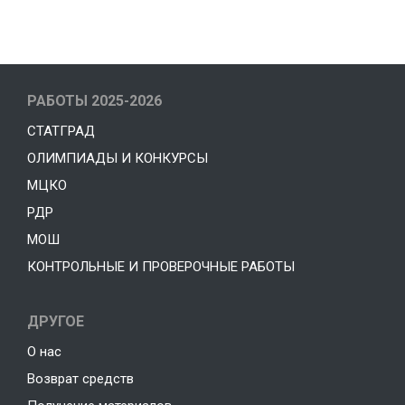
Office
Laptop For
РАБОТЫ 2025-2026
Work
СТАТГРАД
ОЛИМПИАДЫ И КОНКУРСЫ
Shop Now
МЦКО
РДР
МОШ
КОНТРОЛЬНЫЕ И ПРОВЕРОЧНЫЕ РАБОТЫ
ДРУГОЕ
О нас
Возврат средств