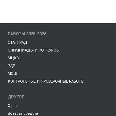
Office
Laptop For
РАБОТЫ 2025-2026
Work
СТАТГРАД
ОЛИМПИАДЫ И КОНКУРСЫ
Shop Now
МЦКО
РДР
МОШ
КОНТРОЛЬНЫЕ И ПРОВЕРОЧНЫЕ РАБОТЫ
ДРУГОЕ
О нас
Возврат средств