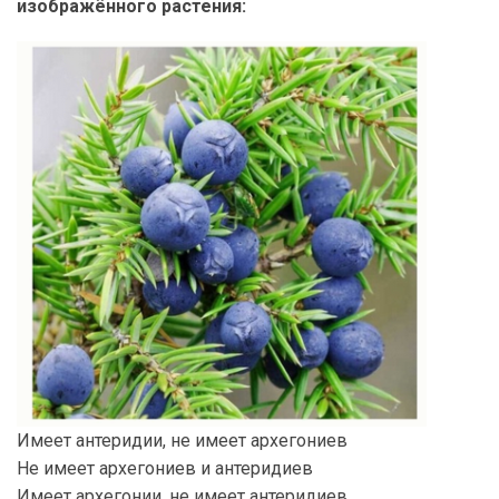
изображённого растения:
Имеет антеридии, не имеет архегониев
Не имеет архегониев и антеридиев
Имеет архегонии, не имеет антеридиев