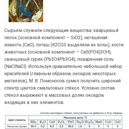
Сырьём служили следующие вещества: кварцевый
песок (основной компонент — SiO2), негашёная
известь (CaO), поташ (K2CO3 выделяли из золы), кости
животных (основной компонент — Ca5(PO4)3OH),
свинцовый сурик (Pb3O4Pb3O4), поваренная соль
(NaClNaCl). Используя сравнительно небольшой набор
красителей (главным образом, оксидов некоторых
металлов), М. В. Ломоносов сумел получить широкий
спектр цветов смальтовых стёкол. Условно состав
стёкол выражают в массовых долях оксидов
входящих в них элементов.