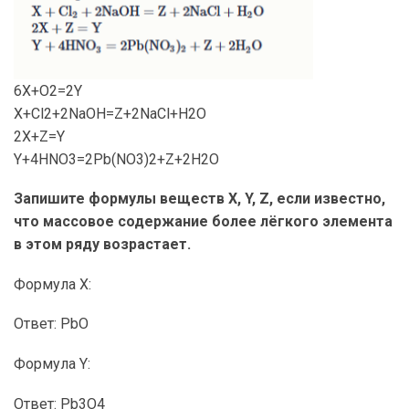
6X+O2=2Y
X+Cl2+2NaOH=Z+2NaCl+H2O
2X+Z=Y
Y+4HNO3=2Pb(NO3)2+Z+2H2O
Запишите формулы веществ X, Y, Z, если известно,
что массовое содержание более лёгкого элемента
в этом ряду возрастает.
Формула X:
Ответ: PbO
Формула Y:
Ответ: Pb3O4